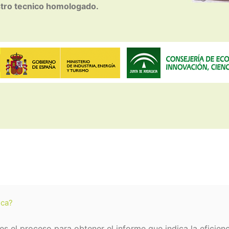
tro tecnico homologado.
ica?
 es el proceso para obtener el informe que indica la eficienc